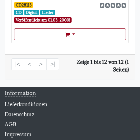
CD28113
CD
Digital
Lieder
Veröffentlicht am 01.03. 2000!
Format Auswahl Dropdown
Zeige 1 bis 12 von 12 (1
|<
<
>
>|
Seiten)
Information
Lieferkonditionen
Datenschutz
AGB
Impressum