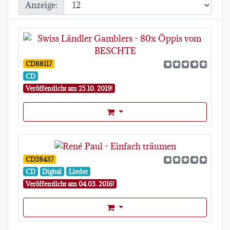
Anzeige:
CD88117
CD
Veröffentlicht am 25.10. 2019!
Format Auswahl Dropdown
CD28437
CD
Digital
Lieder
Veröffentlicht am 04.03. 2016!
Format Auswahl Dropdown